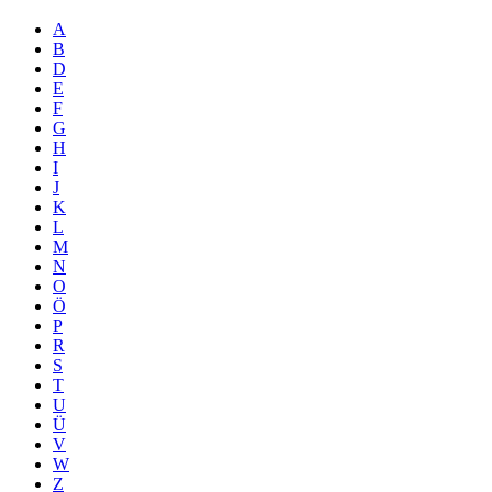
A
B
D
E
F
G
H
I
J
K
L
M
N
O
Ö
P
R
S
T
U
Ü
V
W
Z