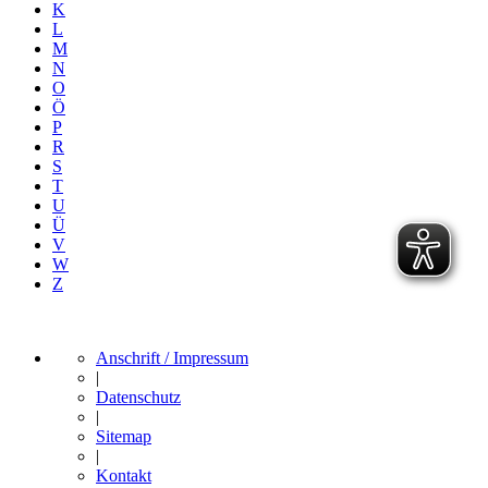
K
L
M
N
O
Ö
P
R
S
T
U
Ü
V
W
Z
Anschrift / Impressum
|
Datenschutz
|
Sitemap
|
Kontakt