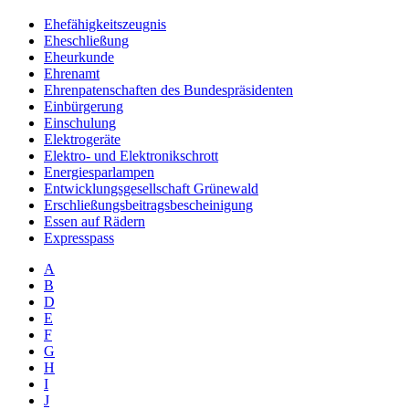
Ehefähigkeitszeugnis
Eheschließung
Eheurkunde
Ehrenamt
Ehrenpatenschaften des Bundespräsidenten
Einbürgerung
Einschulung
Elektrogeräte
Elektro- und Elektronikschrott
Energiesparlampen
Entwicklungsgesellschaft Grünewald
Erschließungsbeitragsbescheinigung
Essen auf Rädern
Expresspass
A
B
D
E
F
G
H
I
J