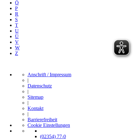
Ö
P
R
S
T
U
Ü
V
W
Z
Anschrift / Impressum
|
Datenschutz
|
Sitemap
|
Kontakt
|
Barrierefreiheit
Cookie Einstellungen
(02354) 77-0