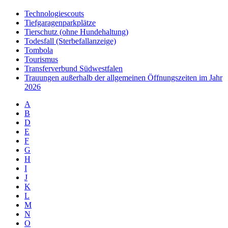
Technologiescouts
Tiefgaragenparkplätze
Tierschutz (ohne Hundehaltung)
Todesfall (Sterbefallanzeige)
Tombola
Tourismus
Transferverbund Südwestfalen
Trauungen außerhalb der allgemeinen Öffnungszeiten im Jahr
2026
A
B
D
E
F
G
H
I
J
K
L
M
N
O