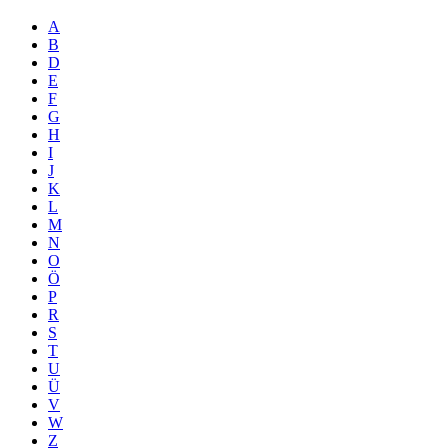
A
B
D
E
F
G
H
I
J
K
L
M
N
O
Ö
P
R
S
T
U
Ü
V
W
Z