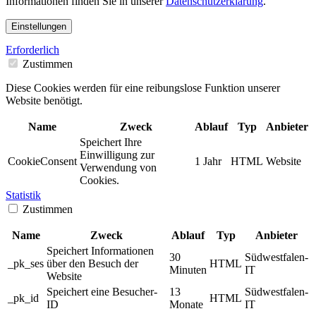
Informationen finden Sie in unserer
Datenschutzerklärung
.
Einstellungen
Erforderlich
Zustimmen
Diese Cookies werden für eine reibungslose Funktion unserer
Website benötigt.
Name
Zweck
Ablauf
Typ
Anbieter
Speichert Ihre
Einwilligung zur
CookieConsent
1 Jahr
HTML
Website
Verwendung von
Cookies.
Statistik
Zustimmen
Name
Zweck
Ablauf
Typ
Anbieter
Speichert Informationen
30
Südwestfalen-
_pk_ses
über den Besuch der
HTML
Minuten
IT
Website
Speichert eine Besucher-
13
Südwestfalen-
_pk_id
HTML
ID
Monate
IT