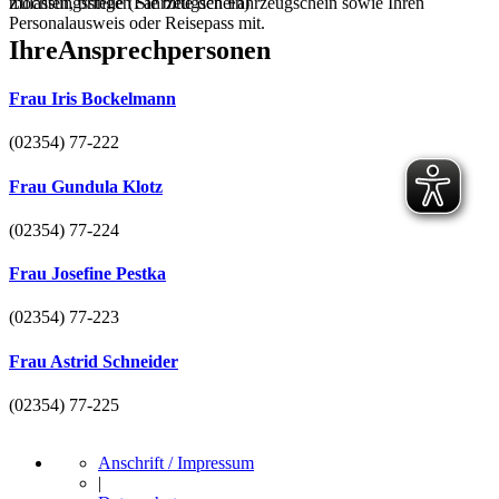
möchten, bringen Sie bitte den Fahrzeugschein sowie Ihren
Zulassungsstelle (Fahrzeugschein)
Personalausweis oder Reisepass mit.
Ihre
Ansprechpersonen
Frau Iris Bockelmann
(02354) 77-222
Frau Gundula Klotz
(02354) 77-224
Frau Josefine Pestka
(02354) 77-223
Frau Astrid Schneider
(02354) 77-225
Anschrift / Impressum
|