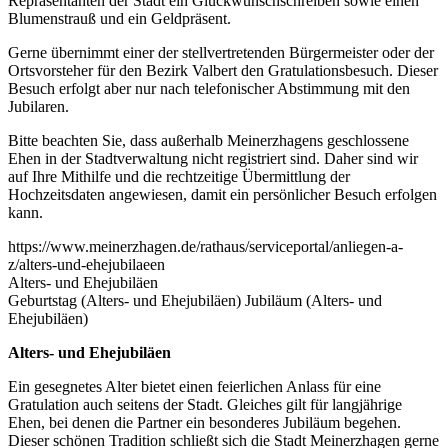
Repräsentanten der Stadt ein Glückwunschschreiben sowie einen
Blumenstrauß und ein Geldpräsent.
Gerne übernimmt einer der stellvertretenden Bürgermeister oder der
Ortsvorsteher für den Bezirk Valbert den Gratulationsbesuch. Dieser
Besuch erfolgt aber nur nach telefonischer Abstimmung mit den
Jubilaren.
Bitte beachten Sie, dass außerhalb Meinerzhagens geschlossene
Ehen in der Stadtverwaltung nicht registriert sind. Daher sind wir
auf Ihre Mithilfe und die rechtzeitige Übermittlung der
Hochzeitsdaten angewiesen, damit ein persönlicher Besuch erfolgen
kann.
https://www.meinerzhagen.de/rathaus/serviceportal/anliegen-a-
z/alters-und-ehejubilaeen
Alters- und Ehejubiläen
Geburtstag (Alters- und Ehejubiläen) Jubiläum (Alters- und
Ehejubiläen)
Alters- und Ehejubiläen
Ein gesegnetes Alter bietet einen feierlichen Anlass für eine
Gratulation auch seitens der Stadt. Gleiches gilt für langjährige
Ehen, bei denen die Partner ein besonderes Jubiläum begehen.
Dieser schönen Tradition schließt sich die Stadt Meinerzhagen gerne