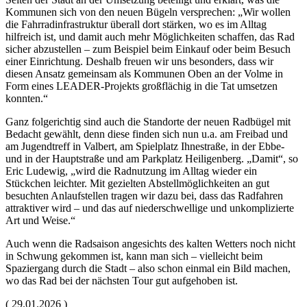
Kommunen sich von den neuen Bügeln versprechen: „Wir wollen
die Fahrradinfrastruktur überall dort stärken, wo es im Alltag
hilfreich ist, und damit auch mehr Möglichkeiten schaffen, das Rad
sicher abzustellen – zum Beispiel beim Einkauf oder beim Besuch
einer Einrichtung. Deshalb freuen wir uns besonders, dass wir
diesen Ansatz gemeinsam als Kommunen Oben an der Volme in
Form eines LEADER-Projekts großflächig in die Tat umsetzen
konnten.“
Ganz folgerichtig sind auch die Standorte der neuen Radbügel mit
Bedacht gewählt, denn diese finden sich nun u.a. am Freibad und
am Jugendtreff in Valbert, am Spielplatz Ihnestraße, in der Ebbe-
und in der Hauptstraße und am Parkplatz Heiligenberg. „Damit“, so
Eric Ludewig, „wird die Radnutzung im Alltag wieder ein
Stückchen leichter. Mit gezielten Abstellmöglichkeiten an gut
besuchten Anlaufstellen tragen wir dazu bei, dass das Radfahren
attraktiver wird – und das auf niederschwellige und unkomplizierte
Art und Weise.“
Auch wenn die Radsaison angesichts des kalten Wetters noch nicht
in Schwung gekommen ist, kann man sich – vielleicht beim
Spaziergang durch die Stadt – also schon einmal ein Bild machen,
wo das Rad bei der nächsten Tour gut aufgehoben ist.
(
29.01.2026
)