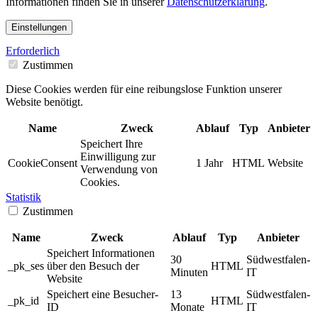
Informationen finden Sie in unserer
Datenschutzerklärung
.
Einstellungen
Erforderlich
Zustimmen
Diese Cookies werden für eine reibungslose Funktion unserer
Website benötigt.
Name
Zweck
Ablauf
Typ
Anbieter
Speichert Ihre
Einwilligung zur
CookieConsent
1 Jahr
HTML
Website
Verwendung von
Cookies.
Statistik
Zustimmen
Name
Zweck
Ablauf
Typ
Anbieter
Speichert Informationen
30
Südwestfalen-
_pk_ses
über den Besuch der
HTML
Minuten
IT
Website
Speichert eine Besucher-
13
Südwestfalen-
_pk_id
HTML
ID
Monate
IT